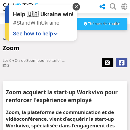
Help 🇺🇦 Ukraine win!
#StandWithUkraine
Thèmes d'actualité
See how to help
Accueil
Zoom
Zoom
Les 6 « O » de Zoom pour se tailler une place face à Teams
3
Donate
💸
Zoom acquiert la start-up Workvivo pour
Support Ukraine
❤
renforcer l'expérience employé
Share this widget
📌
Zoom, la plateforme de communication et de
vidéoconférence, vient d'acquérir la start-up
Workvivo, spécialisée dans l'engagement des