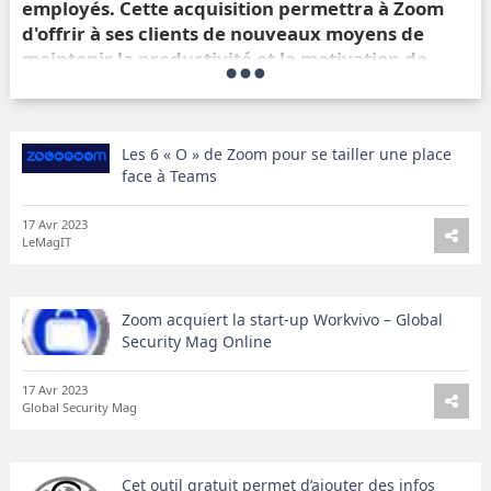
employés. Cette acquisition permettra à Zoom
d'offrir à ses clients de nouveaux moyens de
maintenir la productivité et la motivation de
leurs employés.
Avec Workvivo, Zoom pourra proposer une plateforme de
communication et d'engagement des employés encore plus
Les 6 « O » de Zoom pour se tailler une place
complète. Les clients de Zoom pourront ainsi organiser des
face à Teams
événements virtuels, partager des actualités et des
contenus, et encourager la collaboration entre les équipes.
17 Avr 2023
LeMagIT
Cette acquisition s'inscrit dans la stratégie de Zoom de
devenir une solution complète pour le travail à distance. En
renforçant l'expérience employé, Zoom espère aider ses
clients à maintenir un haut niveau de productivité et de
Zoom acquiert la start-up Workvivo – Global
satisfaction des employés, même en période de travail à
Security Mag Online
distance.
17 Avr 2023
En résumé :
Global Security Mag
Zoom acquiert la start-up Workvivo, spécialisée dans
l'engagement des employés.
Cette acquisition permettra à Zoom d'offrir à ses
Cet outil gratuit permet d’ajouter des infos