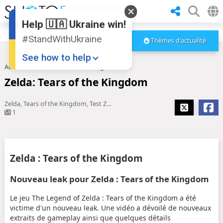
Help 🇺🇦 Ukraine win!
#StandWithUkraine
Thèmes d'actualité
See how to help
Accueil
Zelda: Tears of the Kingdom
Zelda: Tears of the Kingdom
Zelda, Tears of the Kingdom, Test Zelda Tears of the Kingdom, the legend of zelda tears of the kingdom
1
Donate
💸
Zelda : Tears of the Kingdom
Support Ukraine
❤
Nouveau leak pour Zelda : Tears of the Kingdom
Share this widget
📌
Le jeu The Legend of Zelda : Tears of the Kingdom a été
victime d'un nouveau leak. Une vidéo a dévoilé de nouveaux
extraits de gameplay ainsi que quelques détails