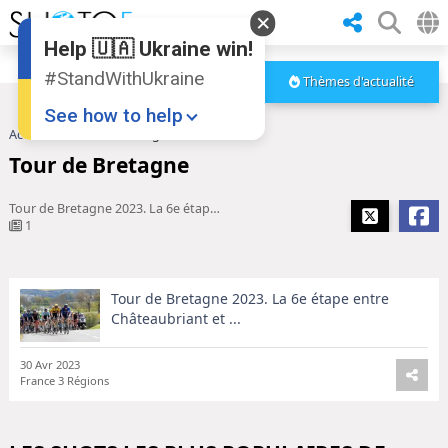
Help 🇺🇦 Ukraine win!
#StandWithUkraine
Thèmes d'actualité
See how to help
Accueil
Tour de Bretagne
Tour de Bretagne
Tour de Bretagne 2023. La 6e étape entre Châteaubriant et ...
1
Tour de Bretagne 2023. La 6e étape entre
Donate
💸
Châteaubriant et ...
Support Ukraine
❤
30 Avr 2023
Share this widget
📌
France 3 Régions