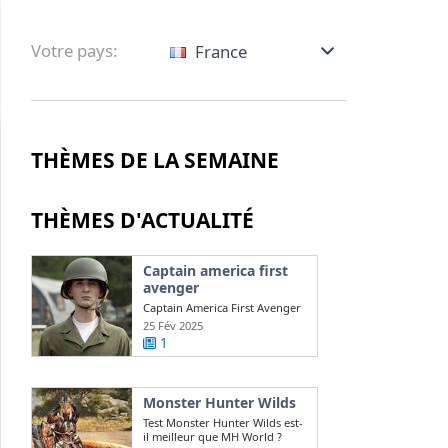
Votre pays:
France
THÈMES DE LA SEMAINE
THÈMES D'ACTUALITÉ
Captain america first
avenger
Captain America First Avenger
: qui joue la version maigre de
25 Fév 2025
Chris ...
1
Monster Hunter Wilds
Test Monster Hunter Wilds est-
il meilleur que MH World ?