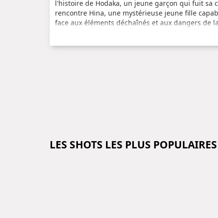
l'histoire de Hodaka, un jeune garçon qui fuit sa
rencontre Hina, une mystérieuse jeune fille capab
face aux éléments déchaînés et aux dangers de la 
Avec ses graphismes époustouflants et sa bande-s
l'animation japonaise. Réservez dès maintenant v
écran.
LES SHOTS LES PLUS POPULAIRES