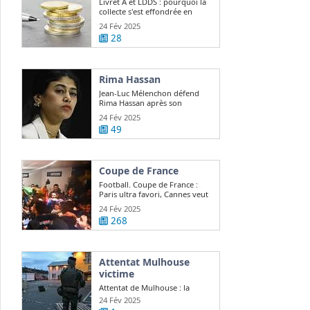
Livret A et LDDS : pourquoi la
collecte s'est effondrée en
janvier ?
24 Fév 2025
28
Rima Hassan
Jean-Luc Mélenchon défend
Rima Hassan après son
expulsion d ...
24 Fév 2025
49
Coupe de France
Football. Coupe de France :
Paris ultra favori, Cannes veut
continuer ...
24 Fév 2025
268
Attentat Mulhouse
victime
Attentat de Mulhouse : la
victime, Lino Sousa Loureiro,
24 Fév 2025
était "quelqu ...