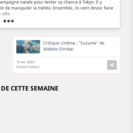
 campagne natale pour tenter sa chance à Tokyo. Il y
le de manipuler la météo. Ensemble, ils vont devoir faire
ville.
on envoûtante, « Suzume » est un véritable bijou de
os places pour découvrir ce film incontournable sur grand
Critique cinéma : "Suzume" de
Makoto Shinkai
12 Avr 2023
France Culture
 DE CETTE SEMAINE