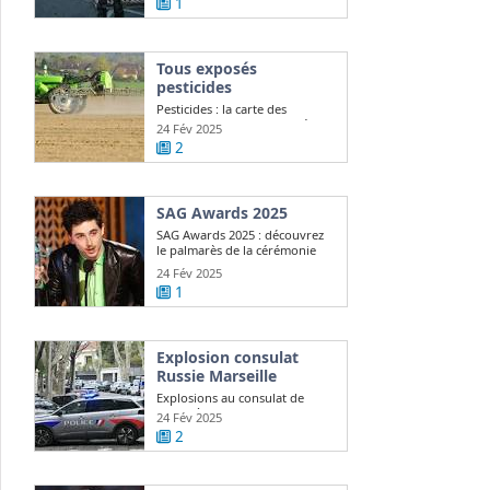
1
Tous exposés
pesticides
Pesticides : la carte des
communes les plus exposées
24 Fév 2025
2
SAG Awards 2025
SAG Awards 2025 : découvrez
le palmarès de la cérémonie
24 Fév 2025
1
Explosion consulat
Russie Marseille
Explosions au consulat de
Russie à Marseille, Moscou
24 Fév 2025
demande ...
2