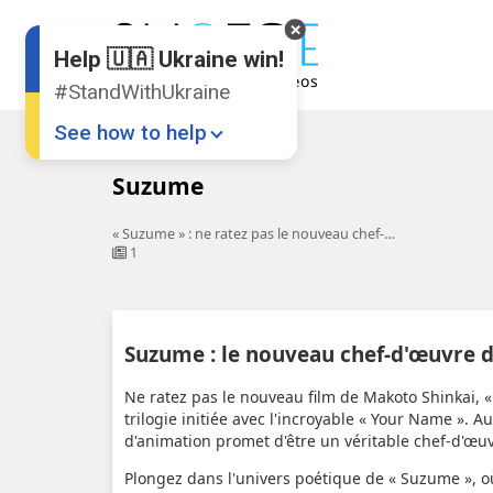
Help 🇺🇦 Ukraine win!
#StandWithUkraine
See how to help
Accueil
Suzume
Suzume
« Suzume » : ne ratez pas le nouveau chef-d'œuvre de l'animation ...
1
Donate
💸
Suzume : le nouveau chef-d'œuvre d
Support Ukraine
❤
Ne ratez pas le nouveau film de Makoto Shinkai,
trilogie initiée avec l'incroyable « Your Name ». 
Share this widget
📌
d'animation promet d'être un véritable chef-d'œuv
Plongez dans l'univers poétique de « Suzume », o