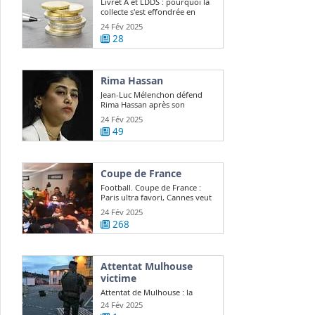
Livret A et LDDS : pourquoi la
collecte s'est effondrée en
janvier ?
24 Fév 2025
28
Rima Hassan
Jean-Luc Mélenchon défend
Rima Hassan après son
expulsion d ...
24 Fév 2025
49
Coupe de France
Football. Coupe de France :
Paris ultra favori, Cannes veut
continuer ...
24 Fév 2025
268
Attentat Mulhouse
victime
Attentat de Mulhouse : la
victime, Lino Sousa Loureiro,
24 Fév 2025
était "quelqu ...