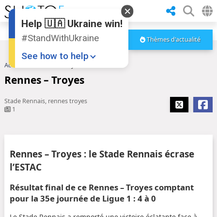
Help 🇺🇦 Ukraine win!
#StandWithUkraine
Thèmes d'actualité
See how to help
Accueil
Rennes – Troyes
Rennes – Troyes
Stade Rennais, rennes troyes
1
Donate
💸
Rennes – Troyes : le Stade Rennais écrase
Support Ukraine
❤
l’ESTAC
Share this widget
📌
Résultat final de ce Rennes – Troyes comptant
pour la 35e journée de Ligue 1 : 4 à 0
Le Stade Rennais a remporté une victoire éclatante face à