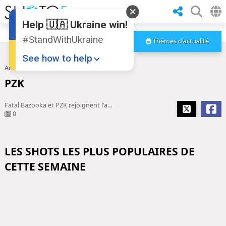
Help 🇺🇦 Ukraine win!
#StandWithUkraine
Thèmes d'actualité
See how to help
Accueil
PZK
PZK
Fatal Bazooka et PZK rejoignent l'affiche du festival La Kermesse, à ...
0
LES SHOTS LES PLUS POPULAIRES DE
Donate
💸
CETTE SEMAINE
Support Ukraine
❤
Share this widget
📌