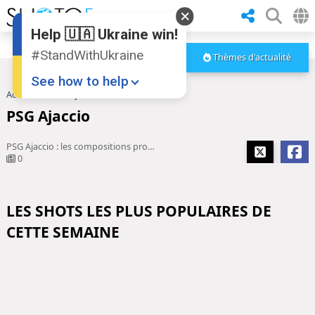
Help 🇺🇦 Ukraine win!
#StandWithUkraine
Thèmes d'actualité
See how to help
Accueil
PSG Ajaccio
PSG Ajaccio
PSG Ajaccio : les compositions probables
0
LES SHOTS LES PLUS POPULAIRES DE
Donate
💸
CETTE SEMAINE
Support Ukraine
❤
Share this widget
📌