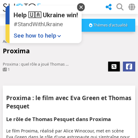
Help 🇺🇦 Ukraine win!
#StandWithUkraine
Thèmes d'actualité
See how to help
Accueil
Proxima
Proxima
Proxima : quel rôle a joué Thomas Pesquet dans le film avec Eva ...
1
Donate
💸
Proxima : le film avec Eva Green et Thomas
Support Ukraine
❤
Pesquet
Share this widget
📌
Le rôle de Thomas Pesquet dans Proxima
Le film Proxima, réalisé par Alice Winocour, met en scène
Eva Green dans le rôle d'une astronaute qui s'entraîne pour