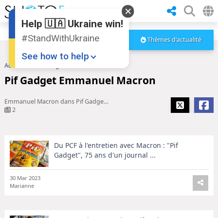
Help 🇺🇦 Ukraine win!
#StandWithUkraine
Thèmes d'actualité
See how to help
Accueil
Pif Gadget Emmanuel Macron
Pif Gadget Emmanuel Macron
Emmanuel Macron dans Pif Gadget : «Le président de la ...
2
Du PCF à l'entretien avec Macron : "Pif
Donate
💸
Gadget", 75 ans d'un journal ...
Support Ukraine
❤
30 Mar 2023
Share this widget
📌
Marianne