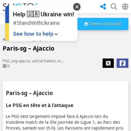
Help 🇺🇦 Ukraine win!
#StandWithUkraine
Thèmes d'actualité
See how to help
Accueil
Paris-sg – Ajaccio
Paris-sg – Ajaccio
PSG, psg ajaccio, achraf hakimi, match psg, Hakimi, psg match, paris ajaccio
0
Donate
💸
Paris-sg – Ajaccio
Support Ukraine
❤
Le PSG en tête et à l'attaque
Share this widget
📌
Le PSG s’est largement imposé face à Ajaccio lors du
troisième match de la 35e journée de Ligue 1, au Parc des
Princes, samedi soir (5-0). Les Parisiens ont rapidement pris