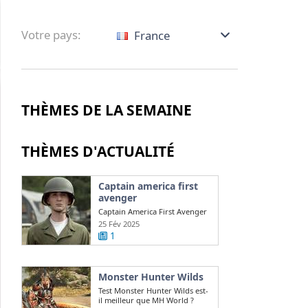
Votre pays:
France
THÈMES DE LA SEMAINE
THÈMES D'ACTUALITÉ
Captain america first
avenger
Captain America First Avenger
: qui joue la version maigre de
25 Fév 2025
Chris ...
1
Monster Hunter Wilds
Test Monster Hunter Wilds est-
il meilleur que MH World ?