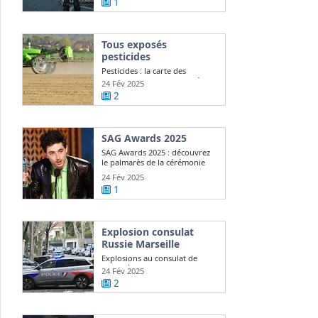
1
Tous exposés
pesticides
Pesticides : la carte des
communes les plus exposées
24 Fév 2025
2
SAG Awards 2025
SAG Awards 2025 : découvrez
le palmarès de la cérémonie
24 Fév 2025
1
Explosion consulat
Russie Marseille
Explosions au consulat de
Russie à Marseille, Moscou
24 Fév 2025
demande ...
2