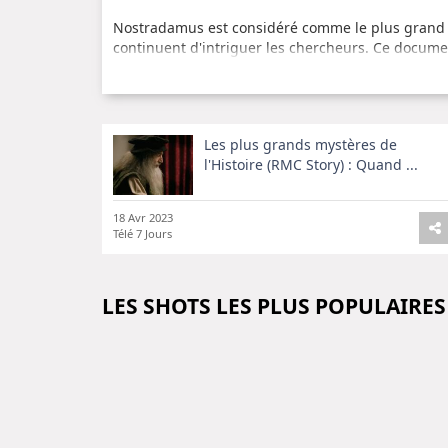
Nostradamus est considéré comme le plus grand de
continuent d'intriguer les chercheurs. Ce docume
mystérieux de Nostradamus et nous fait découvrir 
Un personnage fascinant
Nostradamus est un personnage fascinant qui a mar
Les plus grands mystères de
ont inspiré de nombreux ouvrages et films. Ce d
l'Histoire (RMC Story) : Quand ...
Nostradamus et comment il a réussi à prédire ce
étonnante.
18 Avr 2023
Télé 7 Jours
LES SHOTS LES PLUS POPULAIRES