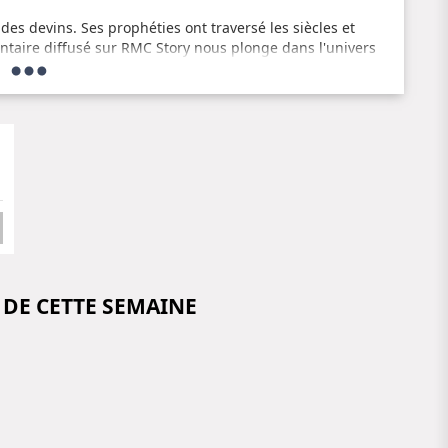
s devins. Ses prophéties ont traversé les siècles et
ntaire diffusé sur RMC Story nous plonge dans l'univers
les secrets de ses prédictions.
qué l'histoire de la divination. Sa vie et ses prédictions
ocumentaire nous permet de mieux comprendre qui était
rtains événements historiques avec une précision
 DE CETTE SEMAINE