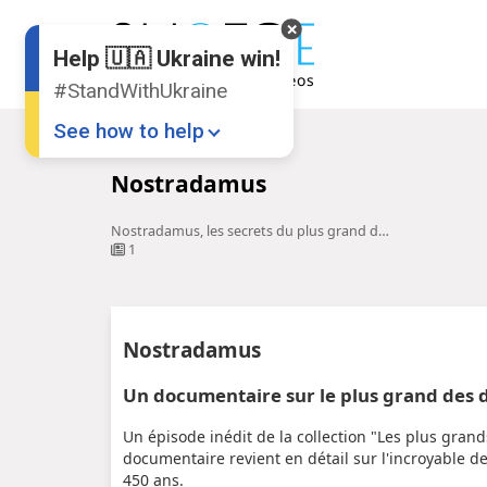
Help 🇺🇦 Ukraine win!
#StandWithUkraine
See how to help
Accueil
Nostradamus
Nostradamus
Nostradamus, les secrets du plus grand des devins sur RMC Story
1
Donate
💸
Nostradamus
Support Ukraine
❤
Un documentaire sur le plus grand des 
Share this widget
📌
Un épisode inédit de la collection "Les plus gran
documentaire revient en détail sur l'incroyable de
450 ans.