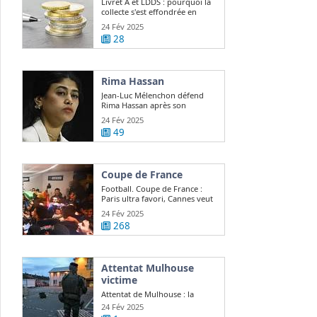
Livret A et LDDS : pourquoi la
collecte s'est effondrée en
janvier ?
24 Fév 2025
28
Rima Hassan
Jean-Luc Mélenchon défend
Rima Hassan après son
expulsion d ...
24 Fév 2025
49
Coupe de France
Football. Coupe de France :
Paris ultra favori, Cannes veut
continuer ...
24 Fév 2025
268
Attentat Mulhouse
victime
Attentat de Mulhouse : la
victime, Lino Sousa Loureiro,
24 Fév 2025
était "quelqu ...