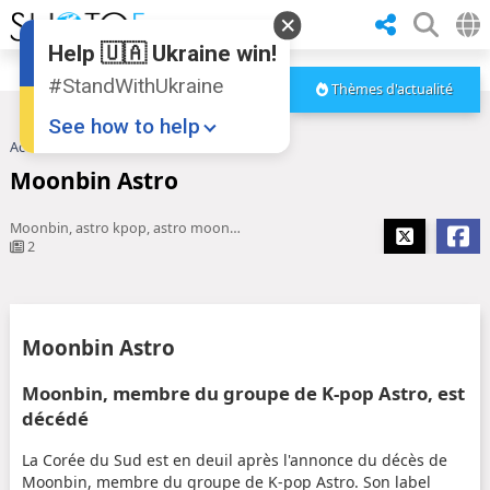
Help 🇺🇦 Ukraine win!
#StandWithUkraine
Thèmes d'actualité
See how to help
Accueil
Moonbin Astro
Moonbin Astro
Moonbin, astro kpop, astro moonbin mort, astro, astro moonbin, moon bin
2
Donate
💸
Moonbin Astro
Support Ukraine
❤
Moonbin, membre du groupe de K-pop Astro, est
décédé
Share this widget
📌
La Corée du Sud est en deuil après l'annonce du décès de
Moonbin, membre du groupe de K-pop Astro. Son label