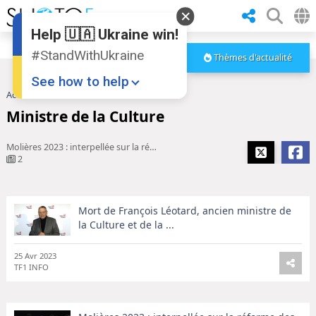
Help 🇺🇦 Ukraine win!
#StandWithUkraine
Thèmes d'actualité
See how to help
Accueil
Ministre de la Culture
Ministre de la Culture
Molières 2023 : interpellée sur la réforme des retraites, la ministre ...
2
Mort de François Léotard, ancien ministre de
Donate
💸
la Culture et de la ...
Support Ukraine
❤
25 Avr 2023
TF1 INFO
Share this widget
📌