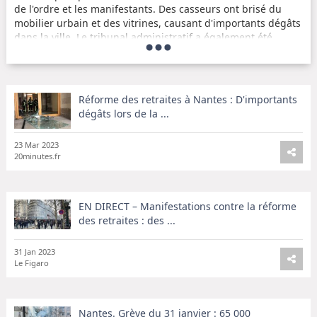
de l'ordre et les manifestants. Des casseurs ont brisé du
mobilier urbain et des vitrines, causant d'importants dégâts
dans la ville. Le tribunal administratif a également été
vandalisé.
Des casseurs plus nombreux que les semaines
précédentes
Réforme des retraites à Nantes : D'importants
dégâts lors de la ...
Cette manifestation a été marquée par une présence plus
importante de casseurs que les semaines précédentes. Les
23 Mar 2023
forces de l'ordre ont dû faire face à des jets de projectiles et
20minutes.fr
de cocktails Molotov. Malgré cela, la majorité des
manifestants ont exprimé leur mécontentement de manière
pacifique.
EN DIRECT – Manifestations contre la réforme
La réforme des retraites continue de diviser
des retraites : des ...
La réforme des retraites continue de susciter des tensions
31 Jan 2023
et des divisions au sein de la société française. Les
Le Figaro
manifestations se multiplient dans de nombreuses villes, et
les dégradations sont malheureusement de plus en plus
fréquentes. Il est important que chacun puisse exprimer
Nantes. Grève du 31 janvier : 65 000