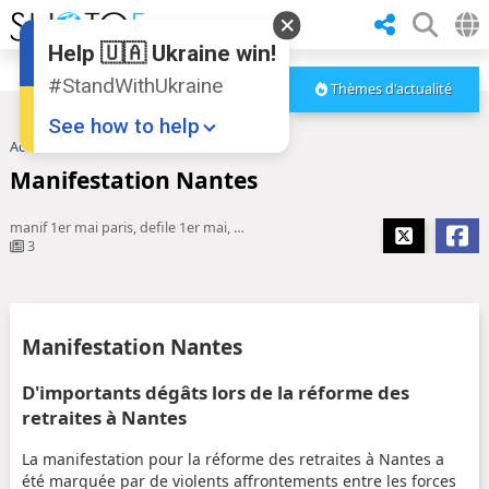
Help 🇺🇦 Ukraine win!
#StandWithUkraine
Thèmes d'actualité
See how to help
Accueil
Manifestation Nantes
Manifestation Nantes
manif 1er mai paris, defile 1er mai, manifestation 1er mai paris, CGT
3
Donate
💸
Manifestation Nantes
Support Ukraine
❤
D'importants dégâts lors de la réforme des
retraites à Nantes
Share this widget
📌
La manifestation pour la réforme des retraites à Nantes a
été marquée par de violents affrontements entre les forces