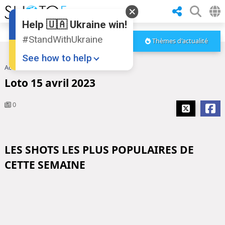
Help 🇺🇦 Ukraine win!
#StandWithUkraine
Thèmes d'actualité
See how to help
Accueil
Loto 15 avril 2023
Loto 15 avril 2023
0
LES SHOTS LES PLUS POPULAIRES DE
Donate
💸
CETTE SEMAINE
Support Ukraine
❤
Share this widget
📌