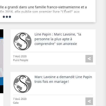
lle a grandi dans une famille franco-vietnamienne et a
 En 2016, elle publie son premier livre "L'Éveil" aux
t des revenants" en 2018, "Les Os des filles" en 2019 et "La
Line Papin : Marc Lavoine, "la
personne la plus apte à
étique et évocateur. Elle utilise souvent des images fortes
comprendre" son anorexie
 personnages. Son livre "Les Os des filles" a été
ste et poignante de la vie d'une jeune fille en France.
7 Aoû 2020
Pure People
Marc Lavoine a demandé Line Papin
trois fois en mariage !
7 Aoû 2020
Gala