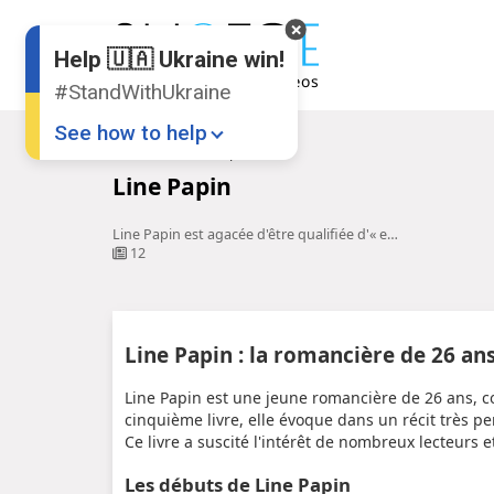
Help 🇺🇦 Ukraine win!
#StandWithUkraine
See how to help
Accueil
Line Papin
Line Papin
Line Papin est agacée d'être qualifiée d'« ex-femme de Marc ...
12
Donate
💸
Line Papin : la romancière de 26 an
Support Ukraine
❤
Line Papin est une jeune romancière de 26 ans, co
cinquième livre, elle évoque dans un récit très per
Share this widget
📌
Ce livre a suscité l'intérêt de nombreux lecteurs
Les débuts de Line Papin