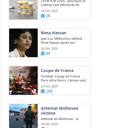
Livret A et LDDS : pourquoi la
collecte s'est effondrée en
janvier ?
24 Fév 2025
28
Rima Hassan
Jean-Luc Mélenchon défend
Rima Hassan après son
expulsion d ...
24 Fév 2025
49
Coupe de France
Football. Coupe de France :
Paris ultra favori, Cannes veut
continuer ...
24 Fév 2025
268
Attentat Mulhouse
victime
Attentat de Mulhouse : la
victime, Lino Sousa Loureiro,
24 Fév 2025
était "quelqu ...