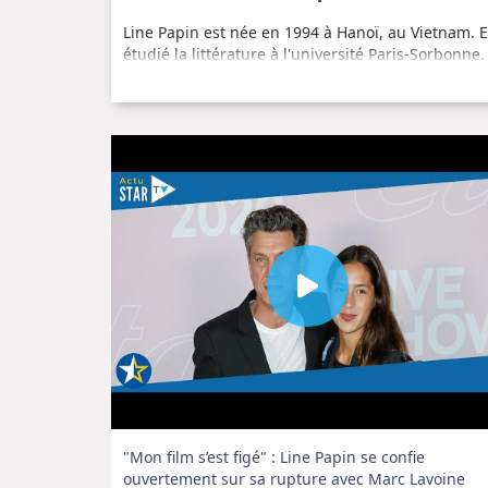
Line Papin est née en 1994 à Hanoï, au Vietnam. E
étudié la littérature à l'université Paris-Sorbonne.
éditions Gallimard. Elle a ensuite publié "Le Chan
Saison de l'ombre" en 2020.
Un style d'écriture unique
Line Papin est connue pour son style d'écriture po
pour décrire les émotions et les sentiments de ses
particulièrement acclamé pour sa description réali
"Mon film s’est figé" : Line Papin se confie
ouvertement sur sa rupture avec Marc Lavoine