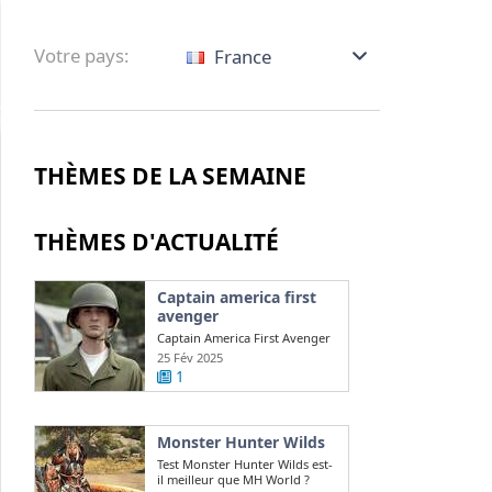
Votre pays:
France
THÈMES DE LA SEMAINE
THÈMES D'ACTUALITÉ
Captain america first
avenger
Captain America First Avenger
: qui joue la version maigre de
25 Fév 2025
Chris ...
1
Monster Hunter Wilds
Test Monster Hunter Wilds est-
il meilleur que MH World ?