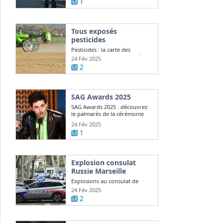
1
Tous exposés
pesticides
Pesticides : la carte des
communes les plus exposées
24 Fév 2025
2
SAG Awards 2025
SAG Awards 2025 : découvrez
le palmarès de la cérémonie
24 Fév 2025
1
Explosion consulat
Russie Marseille
Explosions au consulat de
Russie à Marseille, Moscou
24 Fév 2025
demande ...
2