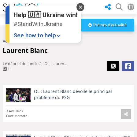
Help 🇺🇦 Ukraine win!
#StandWithUkraine
Thèmes d'actualité
See how to help
Accueil
Laurent Blanc
Laurent Blanc
Le débrief du lundi : à l'OL, Laurent Blanc obligé de s'appuyer sur ...
11
OL : Laurent Blanc dévoile le principal
Donate
💸
problème du PSG
Support Ukraine
❤
3 Avr 2023
Foot Mercato
Share this widget
📌