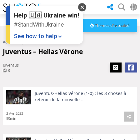
Help 🇺🇦 Ukraine win!
#StandWithUkraine
Thèmes d'actualité
See how to help
Accueil
Juventus – Hellas Vérone
Juventus – Hellas Vérone
Juventus
3
Juventus-Hellas Vérone (1-0) : les 3 choses à
Donate
💸
retenir de la nouvelle ...
Support Ukraine
❤
2 Avr 2023
90min
Share this widget
📌