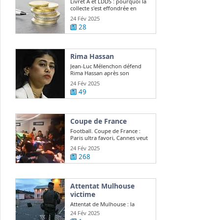
Livret A et LDDS : pourquoi la
collecte s'est effondrée en
janvier ?
24 Fév 2025
28
Rima Hassan
Jean-Luc Mélenchon défend
Rima Hassan après son
expulsion d ...
24 Fév 2025
49
Coupe de France
Football. Coupe de France :
Paris ultra favori, Cannes veut
continuer ...
24 Fév 2025
268
Attentat Mulhouse
victime
Attentat de Mulhouse : la
victime, Lino Sousa Loureiro,
24 Fév 2025
était "quelqu ...