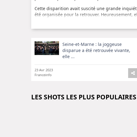
Cette disparition avait suscité une grande inquié
été organisée pour la retrouver. Heureusement, el
Une fin heureuse pour cette histoire
Cette histoire se termine bien pour cette joggeuse
Seine-et-Marne : la joggeuse
espérons que cette mésaventure ne l'empêchera pa
disparue a été retrouvée vivante,
elle ...
23 Avr 2023
Franceinfo
LES SHOTS LES PLUS POPULAIRES