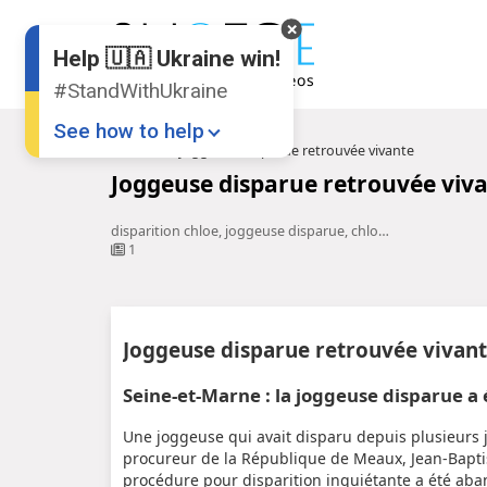
Help 🇺🇦 Ukraine win!
#StandWithUkraine
See how to help
Accueil
Joggeuse disparue retrouvée vivante
Joggeuse disparue retrouvée viv
disparition chloe, joggeuse disparue, chloé joggeuse disparue, chloe, chloe disparition, chloé disparition, joggeuse chloe disparue
1
Donate
💸
Joggeuse disparue retrouvée vivan
Support Ukraine
❤
Seine-et-Marne : la joggeuse disparue a
Share this widget
📌
Une joggeuse qui avait disparu depuis plusieurs j
procureur de la République de Meaux, Jean-Baptist
procédure pour disparition inquiétante a été ab