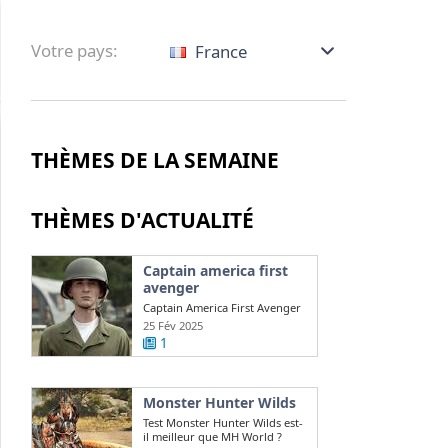
Votre pays:
France
THÈMES DE LA SEMAINE
THÈMES D'ACTUALITÉ
Captain america first
avenger
Captain America First Avenger
: qui joue la version maigre de
25 Fév 2025
Chris ...
1
Monster Hunter Wilds
Test Monster Hunter Wilds est-
il meilleur que MH World ?