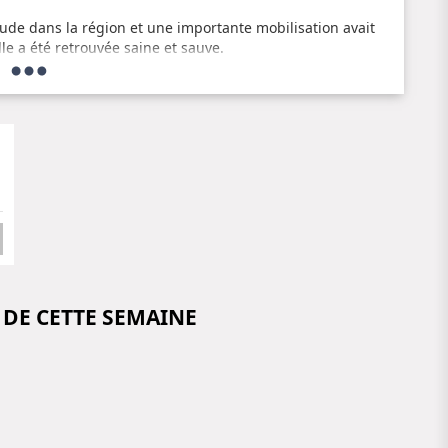
tude dans la région et une importante mobilisation avait
le a été retrouvée saine et sauve.
 et sa famille qui ont vécu des moments difficiles. Nous
s de continuer à pratiquer son sport en toute sécurité.
 DE CETTE SEMAINE