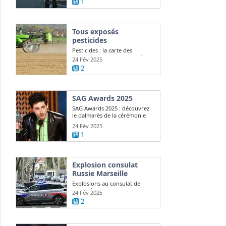
1
Tous exposés
pesticides
Pesticides : la carte des
communes les plus exposées
24 Fév 2025
2
SAG Awards 2025
SAG Awards 2025 : découvrez
le palmarès de la cérémonie
24 Fév 2025
1
Explosion consulat
Russie Marseille
Explosions au consulat de
Russie à Marseille, Moscou
24 Fév 2025
demande ...
2