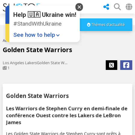
Help 🇺🇦 Ukraine win!
#StandWithUkraine
Thèmes d'actualité
See how to help
Accueil
Golden State Warriors
Golden State Warriors
Los Angeles LakersGolden State Warriors : le roi LeBron James ...
1
Donate
💸
Golden State Warriors
Support Ukraine
❤
Les Warriors de Stephen Curry en demi-finale de
conférence Ouest contre les Lakers de LeBron
Share this widget
📌
James
Les Golden State Warriors de Stephen Curry sont prêts à