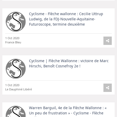
tout au long de la course. Julian Alaphilippe a également
montré une bonne performance, mais n'a pas réussi à
monter sur le podium. Dans l'ensemble, la course a été un
Cyclisme - Flèche wallonne : Cecilie Uttrup
grand succès et nous avons vu des performances
Ludwig, de la FDJ-Nouvelle-Aquitaine-
impressionnantes de la part de tous les coureurs.
Futuroscope, termine deuxième
1 Oct 2020
France Bleu
Cyclisme | Flèche Wallonne : victoire de Marc
Hirschi, Benoît Cosnefroy 2e !
1 Oct 2020
Le Dauphiné Libéré
Warren Barguil, 4e de la Flèche Wallonne : «
Un peu de frustration » - Cyclisme - Flèche