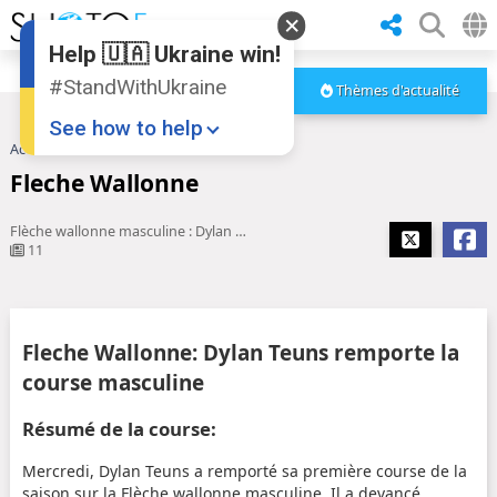
Help 🇺🇦 Ukraine win!
#StandWithUkraine
Thèmes d'actualité
See how to help
Accueil
Fleche Wallonne
Fleche Wallonne
Flèche wallonne masculine : Dylan Teuns s'impose devant Alejandro Valverde et Aleksandr Vlasov, Julian Alaphilippe au pied du podium... Revivez la cla
11
Donate
💸
Fleche Wallonne: Dylan Teuns remporte la
Support Ukraine
❤
course masculine
Share this widget
📌
Résumé de la course:
Mercredi, Dylan Teuns a remporté sa première course de la
saison sur la Flèche wallonne masculine. Il a devancé