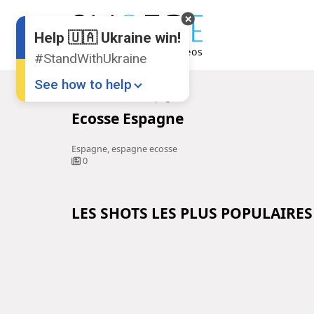
Help 🇺🇦 Ukraine win!
#StandWithUkraine
See how to help
Accueil
Ecosse Espagne
Ecosse Espagne
Espagne, espagne ecosse
0
LES SHOTS LES PLUS POPULAIRES
Donate
💸
Support Ukraine
❤
Share this widget
📌