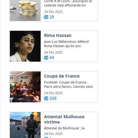
Livret A et LDDS : pourquoi la
collecte s'est effondrée en
janvier ?
24 Fév 2025
28
Rima Hassan
Jean-Luc Mélenchon défend
Rima Hassan après son
expulsion d ...
24 Fév 2025
49
Coupe de France
Football. Coupe de France :
Paris ultra favori, Cannes veut
continuer ...
24 Fév 2025
268
Attentat Mulhouse
victime
Attentat de Mulhouse : la
victime, Lino Sousa Loureiro,
24 Fév 2025
était "quelqu ...