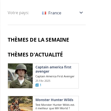
Votre pays:
France
THÈMES DE LA SEMAINE
THÈMES D'ACTUALITÉ
Captain america first
avenger
Captain America First Avenger
: qui joue la version maigre de
25 Fév 2025
Chris ...
1
Monster Hunter Wilds
Test Monster Hunter Wilds est-
il meilleur que MH World ?