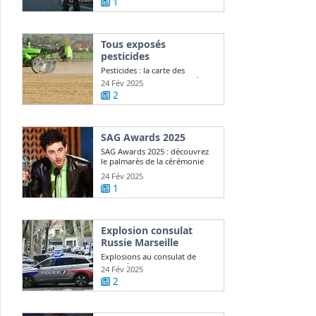
1
Tous exposés
pesticides
Pesticides : la carte des
communes les plus exposées
24 Fév 2025
2
SAG Awards 2025
SAG Awards 2025 : découvrez
le palmarès de la cérémonie
24 Fév 2025
1
Explosion consulat
Russie Marseille
Explosions au consulat de
Russie à Marseille, Moscou
24 Fév 2025
demande ...
2