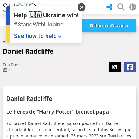
Help 🇺🇦 Ukraine win!
#StandWithUkraine
Thèmes d'actualité
See how to help
Accueil
Daniel Radcliffe
Daniel Radcliffe
Erin Darke
7
Donate
💸
Daniel Radcliffe
Support Ukraine
❤
Le héros de “Harry Potter” bientôt papa
Share this widget
📌
Surprise ! Daniel Radcliffe et sa compagne Erin Darke
attendent leur premier enfant, selon le site Infos Séries qui
a publié la nouvelle ce samedi 25 mars 2023 sur Twitter. Les