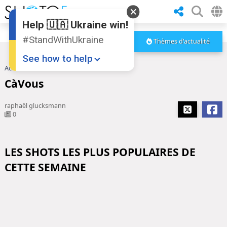
Help 🇺🇦 Ukraine win!
#StandWithUkraine
Thèmes d'actualité
See how to help
Accueil
CàVous
CàVous
raphaël glucksmann
0
LES SHOTS LES PLUS POPULAIRES DE
Donate
💸
CETTE SEMAINE
Support Ukraine
❤
Share this widget
📌