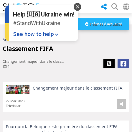
Help 🇺🇦 Ukraine win!
#StandWithUkraine
Thèmes d'actualité
See how to help
Accueil
Classement FIFA
Classement FIFA
Changement majeur dans le classement FIFA.
4
Changement majeur dans le classement FIFA.
Donate
💸
Support Ukraine
❤
27 Mar 2023
Teledakar
Share this widget
📌
Pourquoi la Belgique reste première du classement FIFA