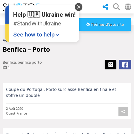
Help 🇺🇦 Ukraine win!
#StandWithUkraine
Thèmes d'actualité
See how to help
Accueil
Benfica – Porto
Benfica – Porto
Benfica, benfica porto
4
Coupe du Portugal. Porto surclasse Benfica en finale et
Donate
💸
s’offre un doublé
Support Ukraine
❤
2 Aoû 2020
Ouest-France
Share this widget
📌